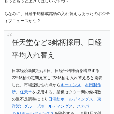
もっともっと上げてほしいですね～
ちなみに、日経平均構成銘柄の入れ替えもあったのポジテ
ィブニュースかな？
任天堂など3銘柄採用、日経
平均入れ替え
日本経済新聞社は6日、日経平均株価を構成する
225銘柄の定期見直しで3銘柄を入れ替えると発表
した。市場流動性の点から
キーエンス
、
村田製作
所
、
任天堂
を採用する。業種セクター間の銘柄数
の過不足調整により
日清紡ホールディングス
、
東
洋製缶グループホールディングス
、
スカパー
JSATホールディングス
を除外する。10月1日の算