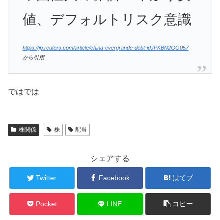
値、デフォルトリスク意識
https://jp.reuters.com/article/china-evergrande-debt-idJPKBN2GG057
から引用
ではでは
株関係
株
配当
シェアする
Twitter
Facebook
はてブ
Pocket
LINE
コピー