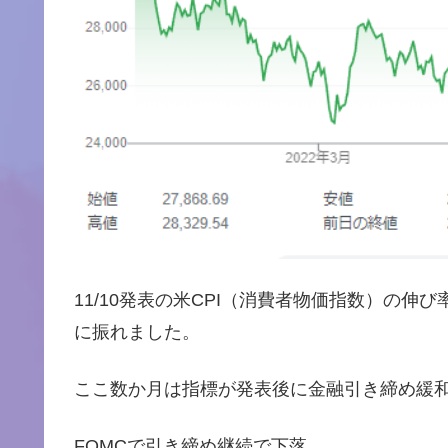
11/10発表の米CPI（消費者物価指数）の
に振れました。
ここ数か月は指標が発表後に金融引き締め緩
FOMCで引き締め継続で下落。