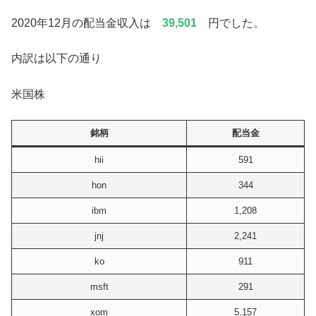
2020年12月の配当金収入は
39,501
円でした。
内訳は以下の通り
米国株
銘柄
配当金
hii
591
hon
344
ibm
1,208
jnj
2,241
ko
911
msft
291
xom
5,157