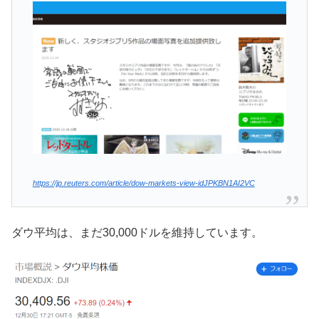
https://jp.reuters.com/article/dow-markets-view-idJPKBN1AI2VC
ダウ平均は、まだ30,000ドルを維持しています。