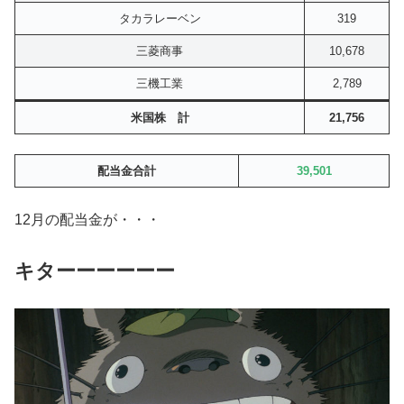
タカラレーベン
319
三菱商事
10,678
三機工業
2,789
米国株 計
21,756
配当金合計
39,501
12月の配当金が・・・
キターーーーーー